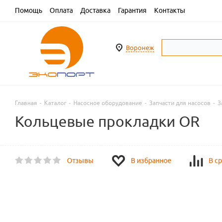
Помощь
Оплата
Доставка
Гарантия
Контакты
Воронеж
Главная
-
Каталог
-
Насосное оборудование
-
Запчасти для насосов
-
З
Кольцевые прокладки OR
Отзывы
В избранное
В с