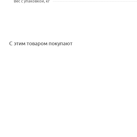
Вес с упаковкой, кг
С этим товаром покупают
Термометр клипса на трубу 5-50° С, Caleffi
Клапан электром
Достаточно