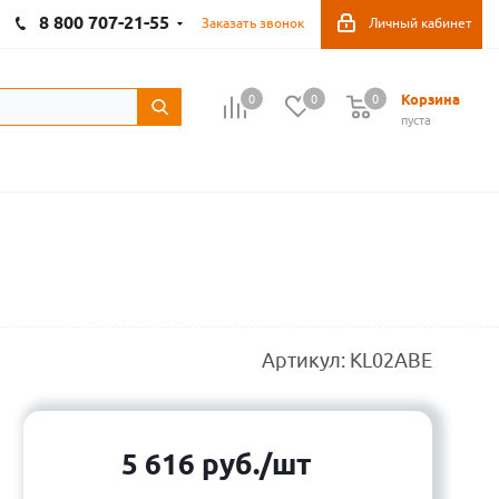
8 800 707-21-55
Заказать звонок
Личный кабинет
Корзина
0
0
0
пуста
Артикул:
KL02ABE
5 616
руб.
/шт