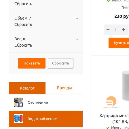
Мало
Ар
Сбросить
Гей
230
ру
Объем, л
Сбросить
Вес, кг
Купить в
Сбросить
Сбросить
Бренды
Каталог
Отопление
Картридж меха
Водоснабжение
(10''. BB
Много
Ар