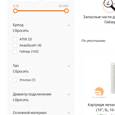
4,50
30 990
Запасные части 
Гейзе
Бренд
Сбросить
АТЕК (
3
)
По умолчанию
Аквабрайт (
4
)
Гейзер (
142
)
Тип
Сбросить
Уголок (
1
)
Диаметр подключения
Сбросить
Картридж механ
(10'', SL, 1
Основной материал