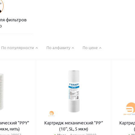
для фильтров
р
По популярности
По алфавиту
По цене
ический "PPY"
Картридж механический "PP"
Картри
0 мкм, нить)
(10'', SL, 5 мкм)