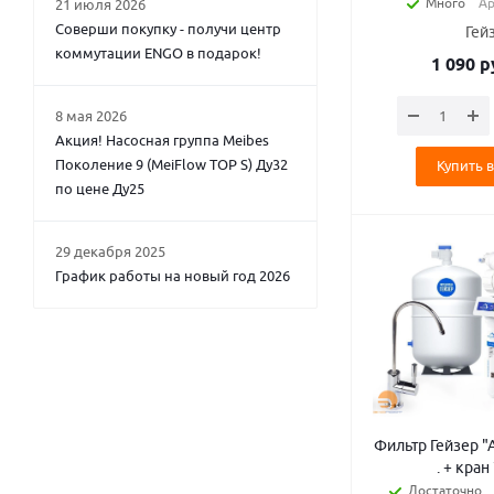
Много
Ар
21 июля 2026
Соверши покупку - получи центр
Гей
коммутации ENGO в подарок!
1 090
р
8 мая 2026
Акция! Насосная группа Meibes
Поколение 9 (MeiFlow TOP S) Ду32
Купить в
по цене Ду25
29 декабря 2025
График работы на новый год 2026
Фильтр Гейзер "
. + кран
Достаточно