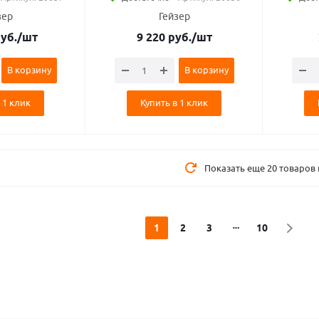
зер
Гейзер
уб.
/шт
9 220
руб.
/шт
В корзину
В корзину
 1 клик
Купить в 1 клик
Показать еще 20 товаров 
1
2
3
10