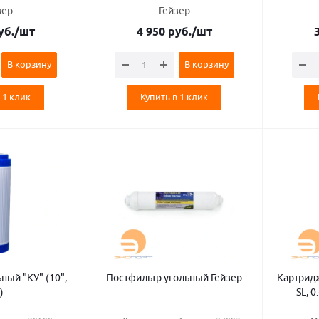
зер
Гейзер
уб.
/шт
4 950
руб.
/шт
В корзину
В корзину
 1 клик
Купить в 1 клик
ный "КУ" (10",
Постфильтр угольный Гейзер
Картридж умя
)
SL, 