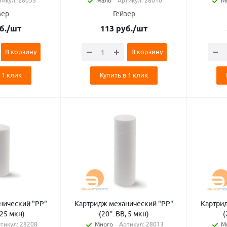
тикул: 28053
Мало
Артикул: 28010
М
зер
Гейзер
б.
/шт
113
руб.
/шт
В корзину
В корзину
 1 клик
Купить в 1 клик
нический "PP"
Картридж механический "PP"
Картри
, 25 мкн)
(20''. BB, 5 мкн)
(
тикул: 28208
Много
Артикул: 28013
М