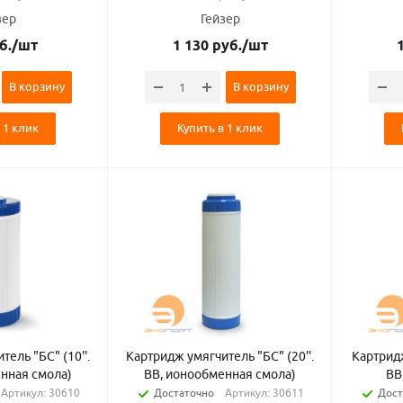
зер
Гейзер
б.
/шт
1 130
руб.
/шт
В корзину
В корзину
 1 клик
Купить в 1 клик
" (10''.
Картридж умягчитель "БС" (20''.
Картридж
нная смола)
ВВ, ионообменная смола)
BB
Артикул: 30610
Достаточно
Артикул: 30611
Дост