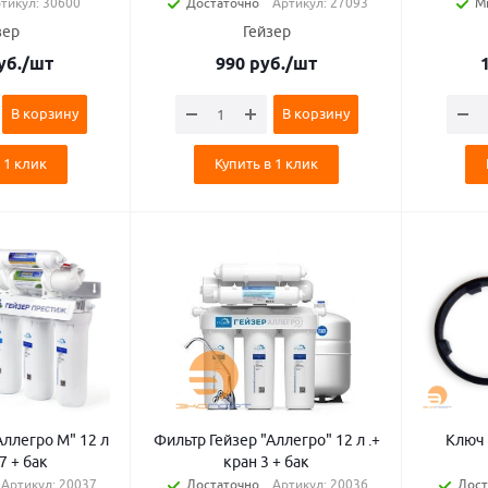
тикул: 30600
Достаточно
Артикул: 27093
М
зер
Гейзер
уб.
/шт
990
руб.
/шт
В корзину
В корзину
 1 клик
Купить в 1 клик
Аллегро М" 12 л
Фильтр Гейзер "Аллегро" 12 л .+
Ключ 
 7 + бак
кран 3 + бак
Артикул: 20037
Достаточно
Артикул: 20036
Дост