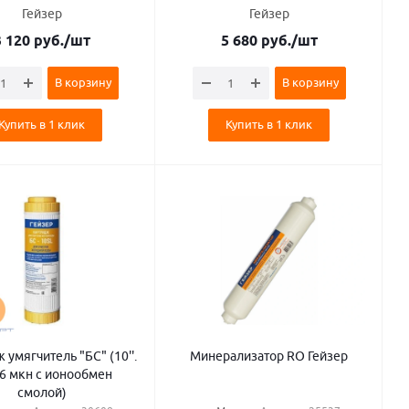
Гейзер
Гейзер
3 120
руб.
/шт
5 680
руб.
/шт
В корзину
В корзину
Купить в 1 клик
Купить в 1 клик
гчитель "БС" (10''.
Минерализатор RO Гейзер
0.6 мкн с ионообмен
смолой)