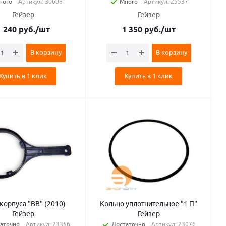
ного
Артикул: 30608
Много
Артикул: 25537
Гейзер
Гейзер
1 240
руб.
/шт
1 350
руб.
/шт
В корзину
В корзину
Купить в 1 клик
Купить в 1 клик
корпуса "BB" (2010)
Кольцо уплотнительное "1 П"
Гейзер
Гейзер
аточно
Артикул: 23356
Достаточно
Артикул: 23076