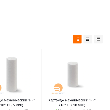
дж механический "PP"
Картридж механический "PP"
(10''. BB, 5 мкн)
(10''. BB, 10 мкн)