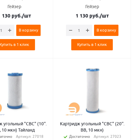
Гейзер
Гейзер
1 130
руб.
/шт
1 130
руб.
/шт
В корзину
В корзину
Купить в 1 клик
Купить в 1 клик
 угольный "СВС" (10''.
Картридж угольный "СВС" (20''.
, 10 мкн) Тайланд
BB, 10 мкн)
аточно
Артикул: 27018
Достаточно
Артикул: 27023