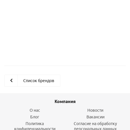
Гарнитур для душа с 5-ти режимной лейкой и шлангом 1,6м
(Fight Fix, Free Mount) SSS1205 ESKO SSS1205
4 390
руб.
/шт
Подробнее
Список брендов
Компания
О нас
Новости
Блог
Вакансии
Политика
Согласие на обработку
конфиденциальности
персональных данных