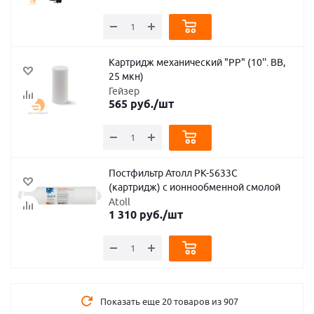
Картридж механический "PP" (10''. BB,
25 мкн)
Гейзер
565
руб.
/шт
Постфильтр Атолл PК-5633С
(картридж) с ионнообменной смолой
Atoll
1 310
руб.
/шт
Показать еще 20 товаров из 907