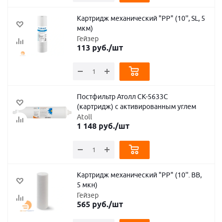
Картридж механический "PP" (10'', SL, 5
мкм)
Гейзер
113
руб.
/шт
Постфильтр Атолл СК-5633С
(картридж) с активированным углем
Atoll
1 148
руб.
/шт
Картридж механический "PP" (10''. BB,
5 мкн)
Гейзер
565
руб.
/шт