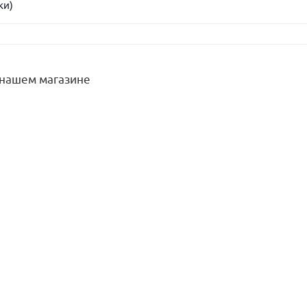
ки)
 нашем магазине
063/120/050 (1/2", Ду63, 120С, L50, аксиальный) биметаллический,
Нет в наличии
1 286,50
руб.
/шт