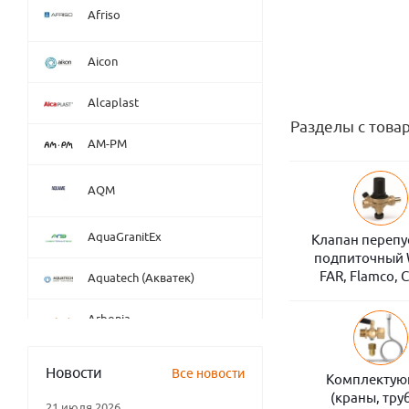
Afriso
Aicon
Alcaplast
Разделы с това
AM-PM
AQM
AquaGranitEx
Клапан перепу
подпиточный 
FAR, Flamco, C
Aquatech (Акватек)
Arbonia
Arrowhead
Новости
Все новости
Комплекту
(краны, тру
Atlantic
21 июля 2026