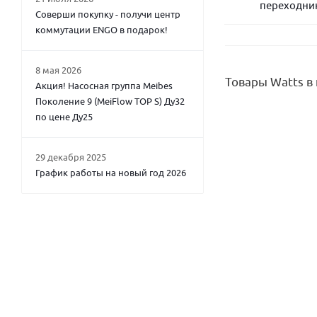
переходни
Соверши покупку - получи центр
Atoll
коммутации ENGO в подарок!
Austria Email
8 мая 2026
Товары Watts в
Акция! Насосная группа Meibes
AUTON
Поколение 9 (MeiFlow TOP S) Ду32
по цене Ду25
AYVAZ
AZARIO
29 декабря 2025
График работы на новый год 2026
Baxi
Bayrol
BERG
Термометр F+R801 
BERGES
BiLUX