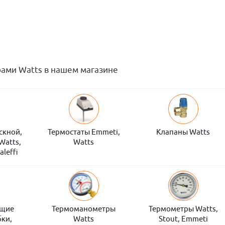
рами Watts в нашем магазине
скной,
Термостаты Emmeti,
Клапаны Watts
Watts,
Watts
aleffi
ющие
Термоманометры
Термометры Watts,
бки,
Watts
Stout, Emmeti