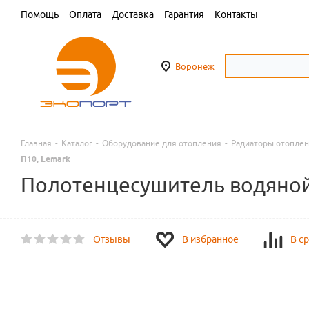
Помощь
Оплата
Доставка
Гарантия
Контакты
Воронеж
Главная
-
Каталог
-
Оборудование для отопления
-
Радиаторы отопле
П10, Lemark
Полотенцесушитель водяной B
Отзывы
В избранное
В с