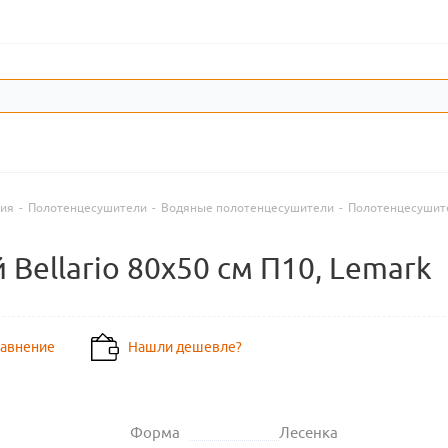
ния
-
Полотенцесушители
-
Водяные полотенцесушители
-
Полотенцесушит
ellario 80x50 см П10, Lemark
равнение
Нашли дешевле?
Форма
Лесенка