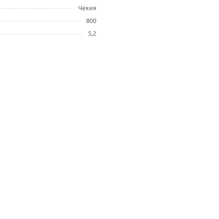
Чехия
800
5,2