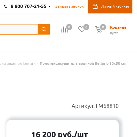
8 800 707-21-55
Заказать звонок
Личный кабинет
Корзина
0
0
0
пуста
ели водяные Lemark
-
Полотенцесушитель водяной Bellario 80x50 см
Артикул:
LM68810
16 200
руб.
/шт