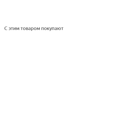
С этим товаром покупают
Поддон полимербетонный STANDARTPARK
8 857
руб.
/шт
Подробнее