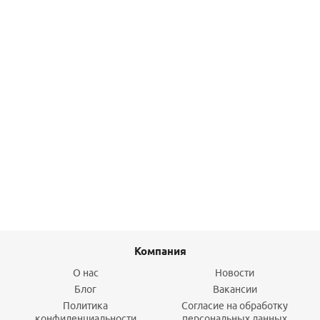
Загрузка обезжелезивания и сорбции EcoFerox (20л, 10-
13 кг)
1 402
руб.
/шт
Подробнее
Компания
О нас
Новости
Блог
Вакансии
Политика
Согласие на обработку
конфиденциальности
персональных данных