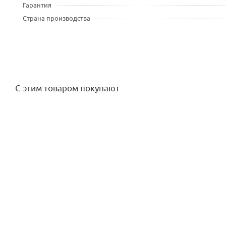
Гарантия
Страна производства
С этим товаром покупают
Датчик дождя Green Helper
Форсунка (сопло) 15 CST центр 1,