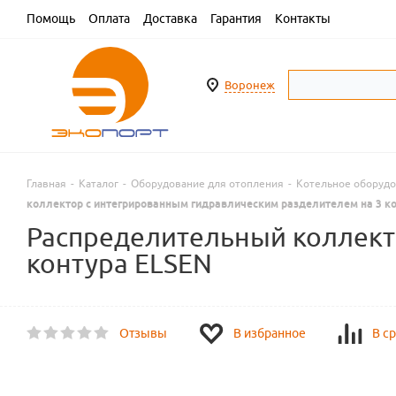
Помощь
Оплата
Доставка
Гарантия
Контакты
Воронеж
Главная
-
Каталог
-
Оборудование для отопления
-
Котельное оборуд
коллектор с интегрированным гидравлическим разделителем на 3 к
Распределительный коллект
контура ELSEN
Отзывы
В избранное
В с