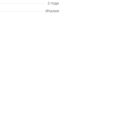
2 года
Италия
2*9,2 м, траектория 30*, 1,0-2,1 бар Rain Bird