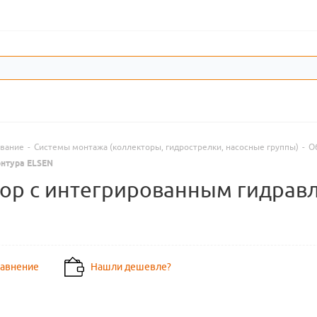
ование
-
Системы монтажа (коллекторы, гидрострелки, насосные группы)
-
О
онтура ELSEN
ор с интегрированным гидравл
равнение
Нашли дешевле?