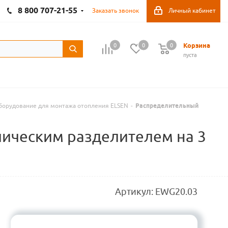
8 800 707-21-55
Заказать звонок
Личный кабинет
Корзина
0
0
0
пуста
борудование для монтажа отопления ELSEN
-
Распределительный
ическим разделителем на 3
Артикул:
EWG20.03