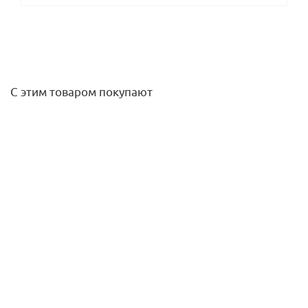
С этим товаром покупают
Заглушка ВР 3/4 (никель) Stout
161
руб.
/шт
Подробнее