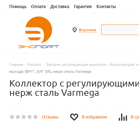
Помощь
Оплата
Доставка
Гарантия
Контакты
Воронеж
Главная
-
Каталог
-
Запорно-регулирующая арматура
-
Арматура для т
выхода (ВР1", 3/4" EK), нерж сталь Varmega
Коллектор с регулирующими 
нерж сталь Varmega
Отзывы
В избранное
В с