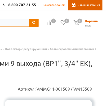
8 800 707-21-55
Заказать звонок
Личный кабинет
Корзина
0
0
0
пуста
ga
-
Коллектор с регулирующими и балансировочными клапанами 9
9 выхода (ВР1", 3/4" EK),
Артикул:
VMMG11-061509 / VM15509