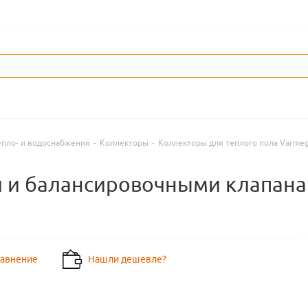
епло- и водоснабжения
-
Коллекторы
-
Коллекторы для теплого пола Varme
и балансировочными клапанами 
равнение
Нашли дешевле?