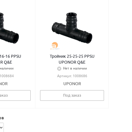
16-16 PPSU
Тройник 25-25-25 PPSU
R Q&E
UPONOR Q&E
 наличии
Нет в наличии
 1008684
Артикул: 1008686
NOR
UPONOR
аказ
Под заказ
ов