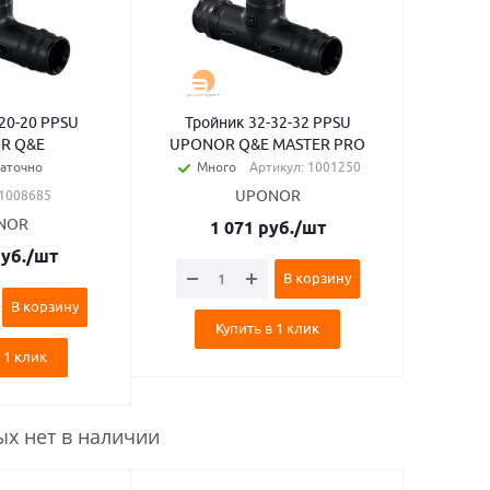
20-20 PPSU
Тройник 32-32-32 PPSU
R Q&E
UPONOR Q&E MASTER PRO
аточно
Много
Артикул: 1001250
 1008685
UPONOR
NOR
1 071
руб.
/шт
уб.
/шт
В корзину
В корзину
Купить в 1 клик
 1 клик
ых нет в наличии