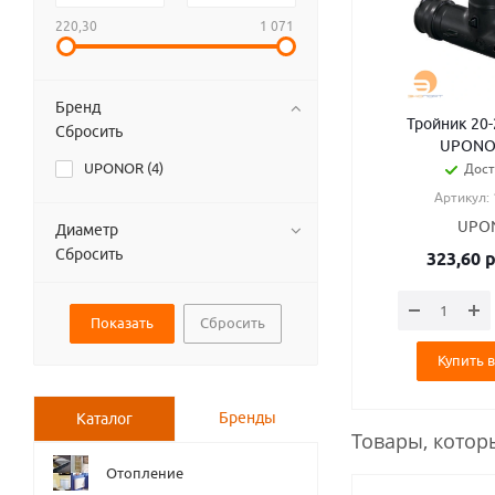
220,30
1 071
Бренд
Тройник 20-
Сбросить
UPONO
UPONOR (
4
)
Дост
Артикул:
UPO
Диаметр
Сбросить
323,60
р
Сбросить
Купить в
Бренды
Каталог
Товары, котор
Отопление