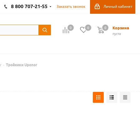
8 800 707-21-55
Заказать звонок
Личный кабинет
Корзина
0
0
0
пуста
r
-
Тройники Uponor