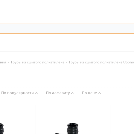
ения
-
Трубы из сшитого полиэтилена
-
Трубы из сшитого полиэтилена Upono
По популярности
По алфавиту
По цене