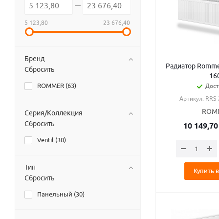
5 123,80
23 676,40
Бренд
Радиатор Rommer
Сбросить
16
ROMMER (
63
)
Дост
Артикул: RRS
ROM
Серия/Коллекция
Сбросить
10 149,70
Ventil (
30
)
Тип
Купить в
Сбросить
Панельный (
30
)