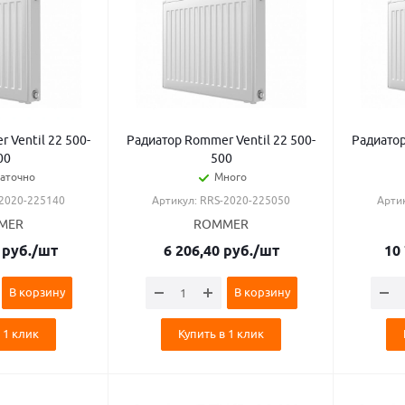
 Ventil 22 500-
Радиатор Rommer Ventil 22 500-
Радиатор
00
500
аточно
Много
-2020-225140
Артикул: RRS-2020-225050
Арти
MER
ROMMER
руб.
/шт
6 206,40
руб.
/шт
10
В корзину
В корзину
 1 клик
Купить в 1 клик