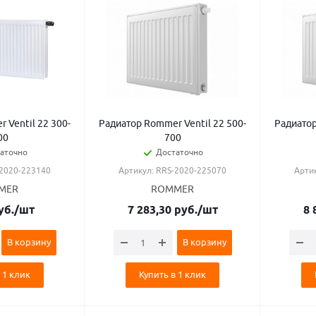
 Ventil 22 300-
Радиатор Rommer Ventil 22 500-
Радиатор
00
700
аточно
Достаточно
-2020-223140
Артикул: RRS-2020-225070
Арти
MER
ROMMER
уб.
/шт
7 283,30
руб.
/шт
8 
В корзину
В корзину
 1 клик
Купить в 1 клик