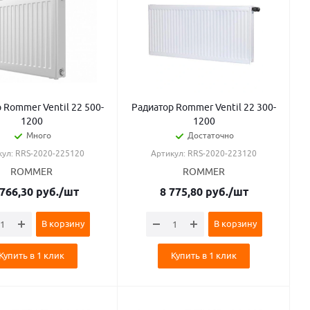
 Rommer Ventil 22 500-
Радиатор Rommer Ventil 22 300-
1200
1200
Много
Достаточно
кул: RRS-2020-225120
Артикул: RRS-2020-223120
ROMMER
ROMMER
 766,30
руб.
/шт
8 775,80
руб.
/шт
В корзину
В корзину
Купить в 1 клик
Купить в 1 клик