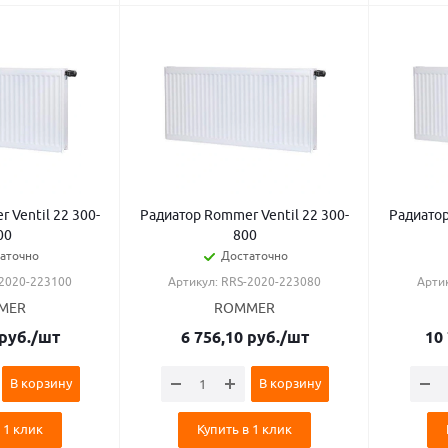
 Ventil 22 300-
Радиатор Rommer Ventil 22 300-
Радиатор
00
800
аточно
Достаточно
-2020-223100
Артикул: RRS-2020-223080
Арти
MER
ROMMER
руб.
/шт
6 756,10
руб.
/шт
10
В корзину
В корзину
 1 клик
Купить в 1 клик