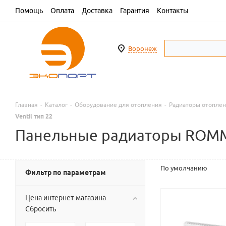
Помощь
Оплата
Доставка
Гарантия
Контакты
Воронеж
Главная
-
Каталог
-
Оборудование для отопления
-
Радиаторы отопле
Ventil тип 22
Панельные радиаторы ROMME
По умолчанию
Фильтр по параметрам
Цена интернет-магазина
Сбросить