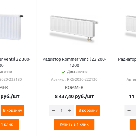
 Ventil 22 300-
Радиатор Rommer Ventil 22 200-
Радиатор
00
1200
аточно
Достаточно
-2020-223180
Артикул: RRS-2020-222120
Арти
MER
ROMMER
руб.
/шт
8 437,40
руб.
/шт
11
В корзину
В корзину
 1 клик
Купить в 1 клик