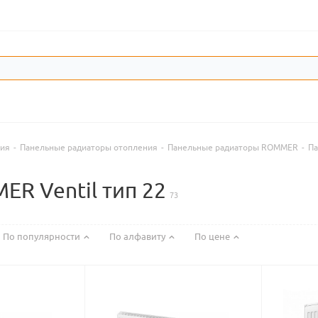
ния
-
Панельные радиаторы отопления
-
Панельные радиаторы ROMMER
-
Па
R Ventil тип 22
73
По популярности
По алфавиту
По цене