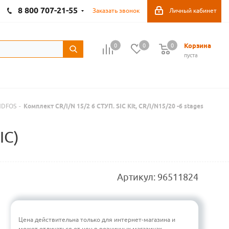
8 800 707-21-55
Заказать звонок
Личный кабинет
Корзина
0
0
0
пуста
NDFOS
-
Комплект CR/I/N 15/2 6 СТУП. SIC Kit, CR/I/N15/20 -6 stages
IC)
Артикул:
96511824
Цена действительна только для интернет-магазина и
может отличаться от цен в розничных магазинах