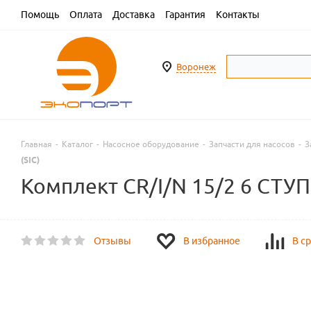
Помощь
Оплата
Доставка
Гарантия
Контакты
Воронеж
Главная
-
Каталог
-
Насосное оборудование
-
Запчасти для насосов
-
З
(SIC)
Комплект CR/I/N 15/2 6 СТУП. S
Отзывы
В избранное
В с