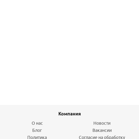
Подробнее
Муфта переходная ВВ 1х1/2 (никель) Gappo
127,30
руб.
/шт
Подробнее
Компания
О нас
Новости
Блог
Вакансии
Политика
Согласие на обработку