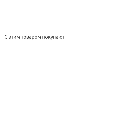
С этим товаром покупают
Коллектор 12 вых с расходомерами (сливные краны,
воздухоотводчик, без заглушек) Stout
38 379,80
руб.
/шт
Подробнее