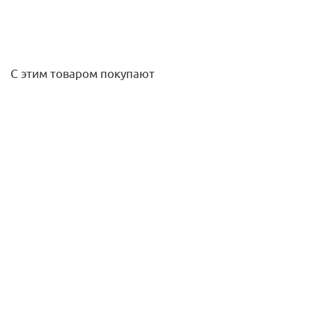
С этим товаром покупают
Футорка НВ 11/4х 3/4 (латунь) STOUT
579,80
руб.
/шт
Подробнее