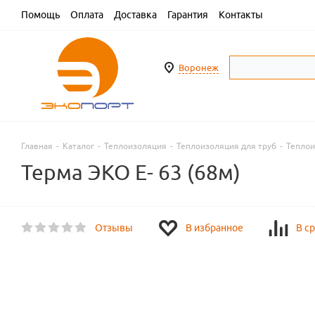
Помощь
Оплата
Доставка
Гарантия
Контакты
Воронеж
Главная
-
Каталог
-
Теплоизоляция
-
Теплоизоляция для труб
-
Теплои
Терма ЭКО E- 63 (68м)
Отзывы
В избранное
В с