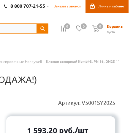
8 800 707-21-55
Заказать звонок
Личный кабинет
Корзина
0
0
0
пуста
ансировочные Honeywell
-
Клапан запорный Kombi-S, PN 16, DN25 1"
РОДАЖА!)
Артикул:
V5001SY2025
1 593,20
руб.
/шт