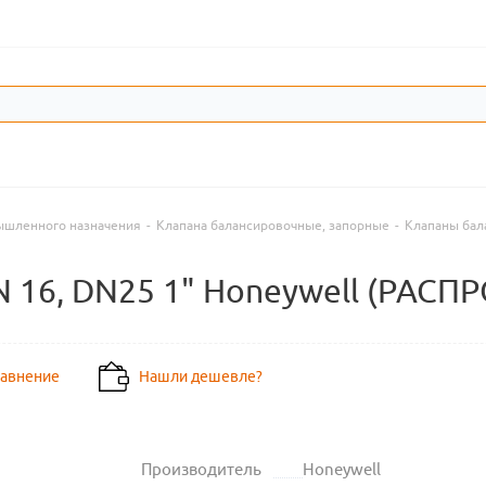
ышленного назначения
-
Клапана балансировочные, запорные
-
Клапаны бал
N 16, DN25 1" Honeywell (РАСП
равнение
Нашли дешевле?
Производитель
Honeywell