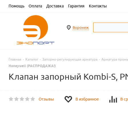
Помощь
Оплата
Доставка
Гарантия
Контакты
Воронеж
Главная
-
Каталог
-
Запорно-регулирующая арматура
-
Арматура пром
Honeywell (РАСПРОДАЖА!)
Клапан запорный Kombi-S, P
Отзывы
В избранное
В с