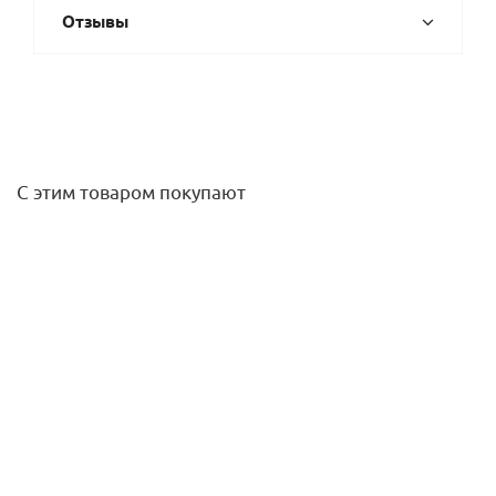
Отзывы
С этим товаром покупают
Фиксатор поворота трубы 25х90*, без колец сталь Rehau
255
руб.
/шт
Подробнее