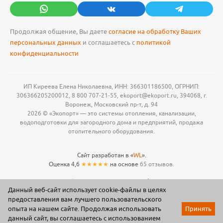
Продолжая общение, Вы даете
согласие на обработку Ваших
персональных данных
и соглашаетесь с
политикой
конфиденциальности
ИП Киреева Елена Николаевна, ИНН: 366301186500, ОГРНИП:
306366205200012, 8 800 707-21-55, ekoport@ekoport.ru, 394068, г.
Воронеж, Московский пр-т, д. 94
2026 © «Экопорт» — это системы отопления, канализации,
водоподготовки для загородного дома и предприятий, продажа
отопительного оборудования.
Сайт разработан в «
WL
».
Оценка 4,6
★★★★★
на основе
65 отзывов.
Данный веб-сайт использует cookie-файлы в целях
предоставления вам лучшего пользовательского
опыта на нашем сайте. Продолжая использовать
Принять
данный сайт, вы соглашаетесь с использованием
Акции
Каталог
Корзина
Мои заказы
Профиль