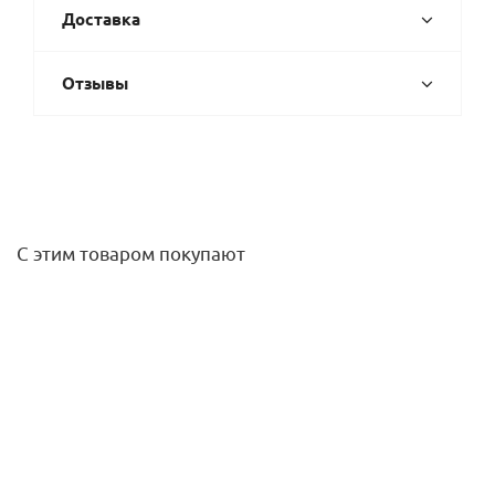
Доставка
Отзывы
С этим товаром покупают
Сифон для стиральной машины с обр. клапаном и
отражателем, вход 19-25мм, выход 32мм, хром McAlpine
964,10
руб.
/шт