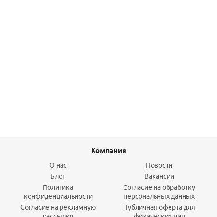
Кран компрессионный BF-92 lock Rain Bird
424,40
руб.
/комп
Подробнее
Компания
О нас
Новости
Блог
Вакансии
Политика
Согласие на обработку
конфиденциальности
персональных данных
Согласие на рекламную
Публичная оферта для
рассылку
физических лиц