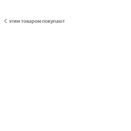
С этим товаром покупают
Соединитель конусный 14х2 G3/4" для трубы Platinum
KAN-therm
611,90
руб.
/шт
Подробнее