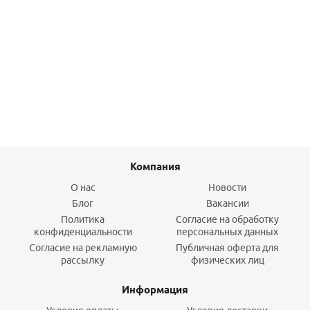
Клапан терморегулятора RTR-G Ду 20 угл. (вместо RA-G-
20)
1 648,50
руб.
/шт
Подробнее
Компания
О нас
Новости
Блог
Вакансии
Политика
Согласие на обработку
конфиденциальности
персональных данных
Согласие на рекламную
Публичная оферта для
рассылку
физических лиц
Информация