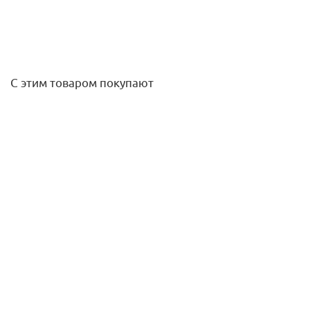
С этим товаром покупают
Выставочный образец! Душевая система с изливом
Energy, золото брашированное, Remer
EY34ASSDBG+317SSBGX+359SSBGX
149 637
руб.
/шт
Подробнее