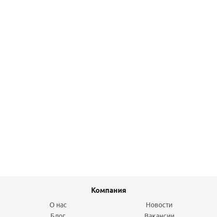
121,40
руб.
/шт
Подробнее
Тройник Inox press 15х1/2"х15 нерж. KAN-Therm
689,50
руб.
/шт
Подробнее
Компания
О нас
Новости
Блог
Вакансии