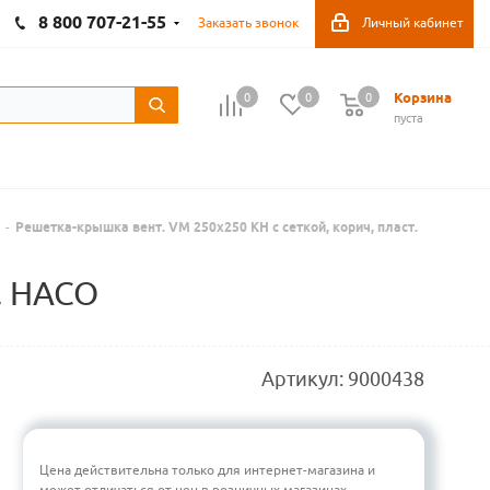
8 800 707-21-55
Заказать звонок
Личный кабинет
Корзина
0
0
0
пуста
-
Решетка-крышка вент. VM 250х250 КH с сеткой, корич, пласт.
. HACO
Артикул:
9000438
Цена действительна только для интернет-магазина и
может отличаться от цен в розничных магазинах