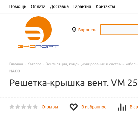
Помощь
Оплата
Доставка
Гарантия
Контакты
Воронеж
Главная
-
Каталог
-
Вентиляция, кондиционирование и системы кабель
HACO
Решетка-крышка вент. VM 250
Отзывы
В избранное
В с