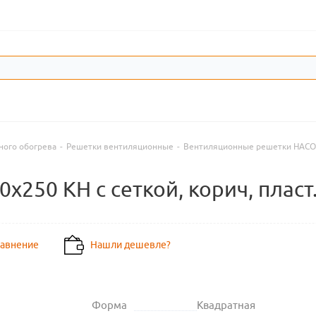
ного обогрева
-
Решетки вентиляционные
-
Вентиляционные решетки HACO
х250 КH с сеткой, корич, пласт
равнение
Нашли дешевле?
Форма
Квадратная