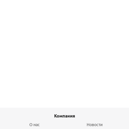
1 560
руб.
/шт
Подробнее
Угол однорастр 90* 15 Н/В Hailiang
35,10
руб.
/шт
Подробнее
Компания
О нас
Новости