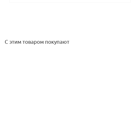
С этим товаром покупают
Тройник 18 х 22 х 18 [95130] Viega
343,70
руб.
/шт
Подробнее