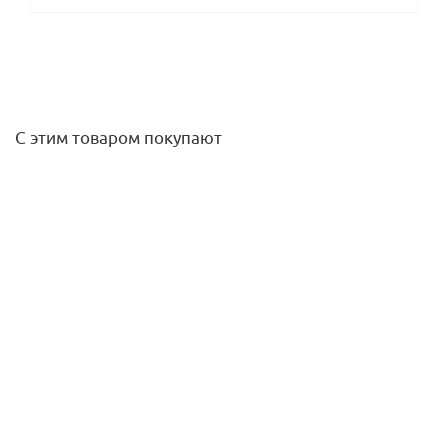
С этим товаром покупают
Заглушка пескоуловителя ЗПУ-10.16.40-ПП
205
руб.
/шт
Подробнее