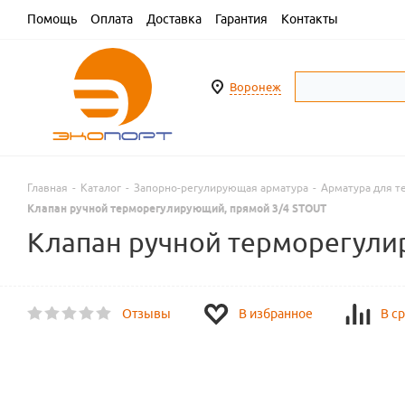
Помощь
Оплата
Доставка
Гарантия
Контакты
Воронеж
Главная
-
Каталог
-
Запорно-регулирующая арматура
-
Арматура для т
Клапан ручной терморегулирующий, прямой 3/4 STOUT
Клапан ручной терморегули
Отзывы
В избранное
В с