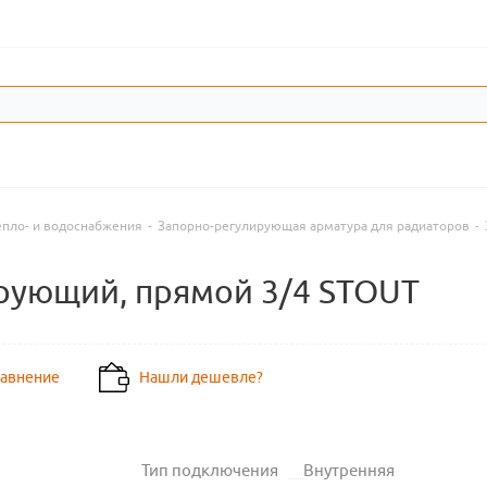
епло- и водоснабжения
-
Запорно-регулирующая арматура для радиаторов
-
рующий, прямой 3/4 STOUT
равнение
Нашли дешевле?
Тип подключения
Внутренняя