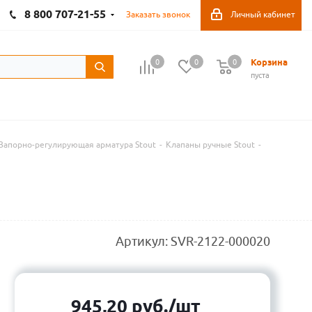
8 800 707-21-55
Заказать звонок
Личный кабинет
Корзина
0
0
0
пуста
Запорно-регулирующая арматура Stout
-
Клапаны ручные Stout
-
Артикул:
SVR-2122-000020
945,20
руб.
/шт