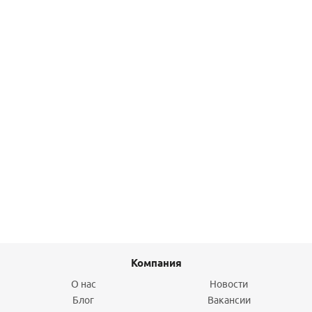
Подробнее
Муфта ВР 32х3/4" PPRC Valfex
113,50
руб.
/шт
Подробнее
Компания
О нас
Новости
Блог
Вакансии