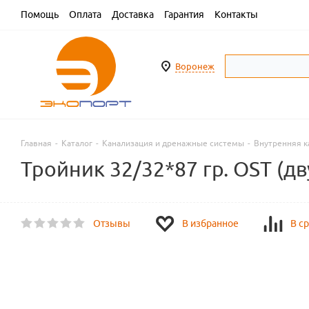
Помощь
Оплата
Доставка
Гарантия
Контакты
Воронеж
Главная
-
Каталог
-
Канализация и дренажные системы
-
Внутренняя к
Тройник 32/32*87 гр. OST (дв
Отзывы
В избранное
В с