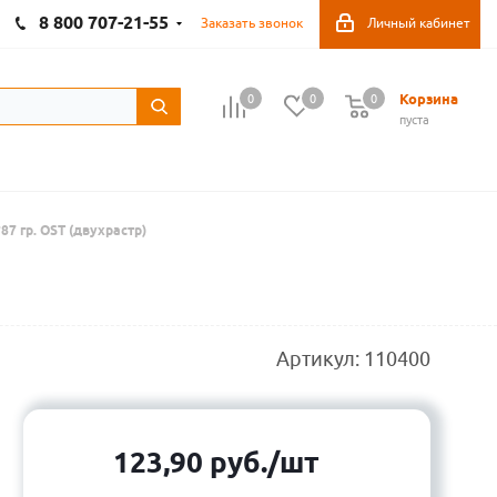
8 800 707-21-55
Заказать звонок
Личный кабинет
Корзина
0
0
0
пуста
87 гр. OST (двухрастр)
Артикул:
110400
123,90
руб.
/шт