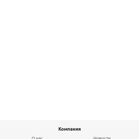
Тройник 32-16-25 RX Rehau
1 296,80
руб.
/шт
Подробнее
Фильтр сетчатый 3/4" Gappo
472,40
руб.
/шт
Подробнее
Компания
О нас
Новости