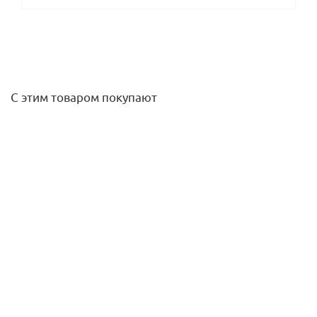
С этим товаром покупают
Отвод 50х50 VALFEX ПНД
250,70
руб.
/шт
Подробнее