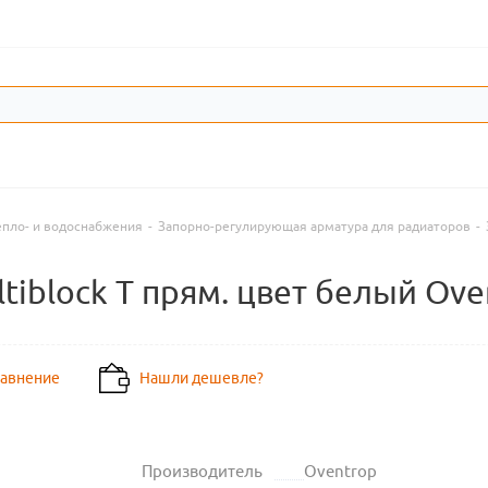
епло- и водоснабжения
-
Запорно-регулирующая арматура для радиаторов
-
iblock T прям. цвет белый Ove
равнение
Нашли дешевле?
Производитель
Oventrop