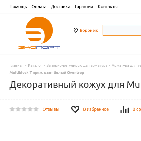
Помощь
Оплата
Доставка
Гарантия
Контакты
Воронеж
Главная
-
Каталог
-
Запорно-регулирующая арматура
-
Арматура для т
Multiblock T прям. цвет белый Oventrop
Декоративный кожух для Mult
Отзывы
В избранное
В с