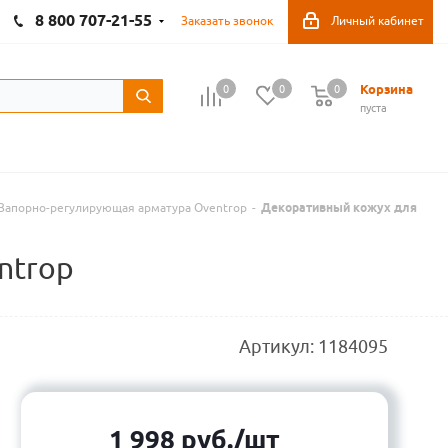
8 800 707-21-55
Заказать звонок
Личный кабинет
Корзина
0
0
0
пуста
Запорно-регулирующая арматура Oventrop
-
Декоративный кожух для
ntrop
Артикул:
1184095
1 998
руб.
/шт