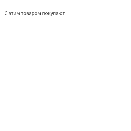
С этим товаром покупают
Перегородка-сифон к дождеприемнику 30.30
пластиковая
133
руб.
/шт
Подробнее