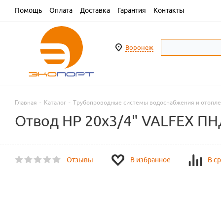
Помощь
Оплата
Доставка
Гарантия
Контакты
Воронеж
Главная
-
Каталог
-
Трубопроводные системы водоснабжения и отопл
Отвод НР 20х3/4" VALFEX ПН
Отзывы
В избранное
В с