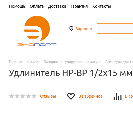
Помощь
Оплата
Доставка
Гарантия
Контакты
Воронеж
Главная
-
Каталог
-
Запорно-регулирующая арматура
-
Арматура для т
Удлинитель НР-ВР 1/2х15 мм
Отзывы
В избранное
В с