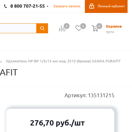
8 800 707-21-55
Заказать звонок
Личный кабинет
Корзина
0
0
0
пуста
a
-
Удлинитель НР-ВР 1/2х15 мм мод. 3513 (бронза) SANHA PURAFIT
AFIT
Артикул:
135131215
276,70
руб.
/шт