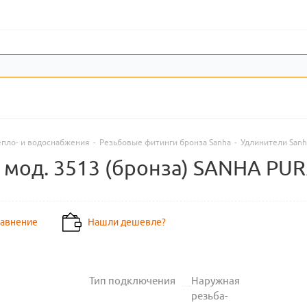
епло- и водоснабжения
-
Резьбовые фитинги бронза Sanha
-
Удлинители Sanh
 мод. 3513 (бронза) SANHA PUR
равнение
Нашли дешевле?
Тип подключения
Наружная
резьба-