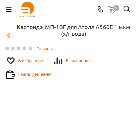
0
Картридж МП-1BГ для Атолл А560E 1 мкм
(х/г вода)
Отзывы
В избранное
В сравнение
Нашли дешевле?