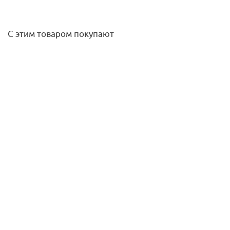
С этим товаром покупают
Гофротруба 1/2" Ду 16 Inoflex
938,80
руб.
/м
Подробнее