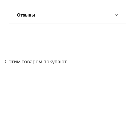
Отзывы
С этим товаром покупают
Кран шаровой Temper DN100 PN16, ф/ф, полный проход,
рукоятка
18 185
руб.
/шт