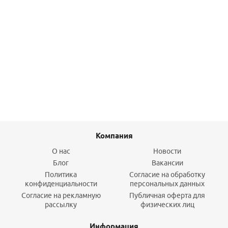
Колено дымохода из алюминия D=130 мм. 90 град.
2 905,40
руб.
/шт
Подробнее
Компания
О нас
Новости
Блог
Вакансии
Политика
Согласие на обработку
конфиденциальности
персональных данных
Согласие на рекламную
Публичная оферта для
рассылку
физических лиц
Информация