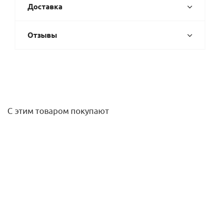
Доставка
Отзывы
С этим товаром покупают
Труба PN20 40x6,7 KAN-therm
622,70
руб.
/м