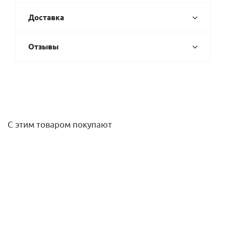
Доставка
Отзывы
С этим товаром покупают
Штуцер 17 *17 мм (ерш) (коричневый) Rain Bird
65
руб.
/шт