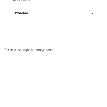
Отзывы
С этим товаром покупают
Форсунка (сопло) 15-F 360* радиус 3,4 -4,5 траектория
30*, 1,0-2,1 бар Rain Bird
273,30
руб.
/шт