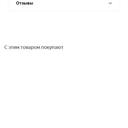
Отзывы
С этим товаром покупают
Заглушка 18 нерж. Kromwell
204,30
руб.
/шт
Подробнее