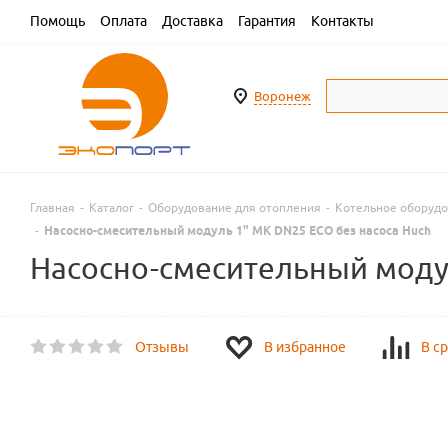
Помощь
Оплата
Доставка
Гарантия
Контакты
Воронеж
Главная
-
Каталог
-
Оборудование для отопления
-
Котельное оборуд
-
Насосно-смесительный модуль 1" MK DN25 ECO без насоса Huch
Насосно-смесительный модул
Отзывы
В избранное
В с