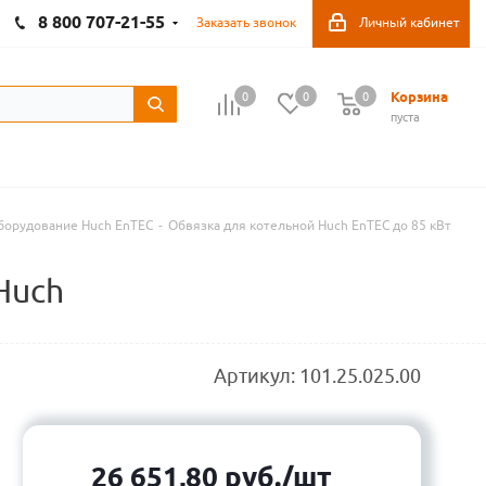
8 800 707-21-55
Заказать звонок
Личный кабинет
Корзина
0
0
0
пуста
борудование Huch EnTEC
-
Обвязка для котельной Huch EnTEC до 85 кВт
Huch
Артикул:
101.25.025.00
26 651,80
руб.
/шт