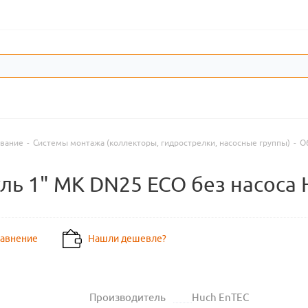
ование
-
Системы монтажа (коллекторы, гидрострелки, насосные группы)
-
О
ь 1" MK DN25 ECO без насоса 
равнение
Нашли дешевле?
Производитель
Huch EnTEC