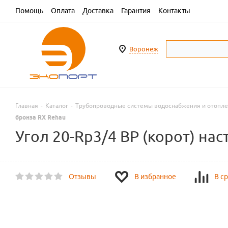
Помощь
Оплата
Доставка
Гарантия
Контакты
Воронеж
Главная
-
Каталог
-
Трубопроводные системы водоснабжения и отопл
бронза RX Rehau
Угол 20-Rp3/4 ВР (корот) нас
Отзывы
В избранное
В с