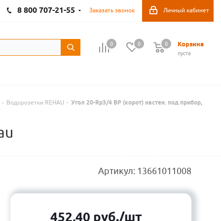
8 800 707-21-55
Заказать звонок
Личный кабинет
Корзина
0
0
0
пуста
-
Водорозетки REHAU
-
Угол 20-Rp3/4 ВР (корот) настен. под прибор,
au
Артикул:
13661011008
452,40
руб.
/шт