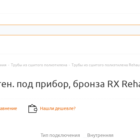
ения
-
Трубы из сшитого полиэтилена
-
Трубы из сшитого полиэтилена Rehau
тен. под прибор, бронза RX Reh
равнение
Нашли дешевле?
Тип подключения
Внутренняя