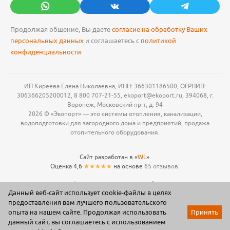
Продолжая общение, Вы даете
согласие на обработку Ваших
персональных данных
и соглашаетесь с
политикой
конфиденциальности
ИП Киреева Елена Николаевна, ИНН: 366301186500, ОГРНИП:
306366205200012, 8 800 707-21-55, ekoport@ekoport.ru, 394068, г.
Воронеж, Московский пр-т, д. 94
2026 © «Экопорт» — это системы отопления, канализации,
водоподготовки для загородного дома и предприятий, продажа
отопительного оборудования.
Сайт разработан в «
WL
».
Оценка 4,6
★★★★★
на основе
65 отзывов.
Данный веб-сайт использует cookie-файлы в целях
предоставления вам лучшего пользовательского
опыта на нашем сайте. Продолжая использовать
Принять
данный сайт, вы соглашаетесь с использованием
Акции
Каталог
Корзина
Мои заказы
Профиль