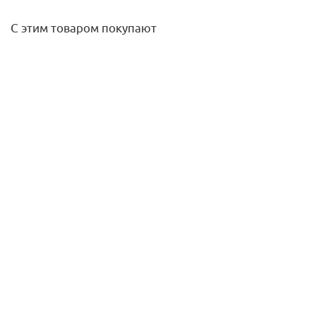
С этим товаром покупают
Штекер №50
2 000
руб.
/шт
Подробнее
Муфта переходная НР-пайка 35х11/4" медная Sanha
475,90
руб.
/шт