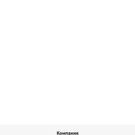
Клапан обратный для осмоса Гейзер
297
руб.
/шт
Подробнее
Термакомпакт IS C-28 (MK) red
28,90
руб.
/м
Подробнее
Компания