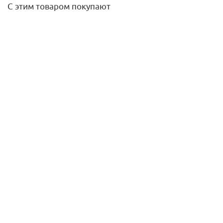
С этим товаром покупают
Переходник ниппельный 22*18 press SC-Contur Viega
187,80
руб.
/шт
Подробнее
Кронштейн для коллектора 3/4 Gappo (1 шт)
174,30
руб.
/шт