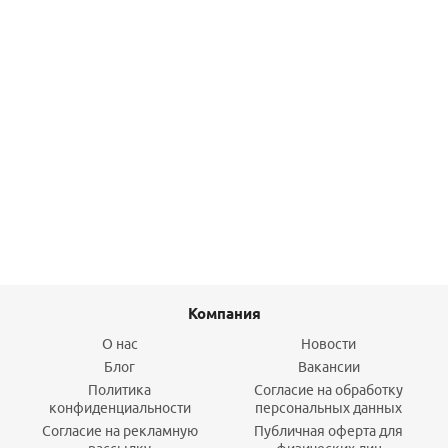
Средство для удаления известковых отложений Cilit
Kalkloser P (1000г)
3 700
руб.
/шт
Подробнее
Компания
О нас
Новости
Блог
Вакансии
Политика
Согласие на обработку
конфиденциальности
персональных данных
Согласие на рекламную
Публичная оферта для