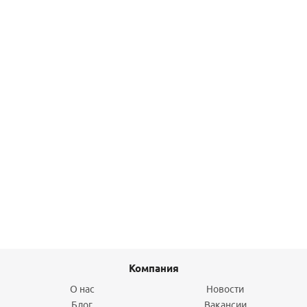
Подробнее
Комплект фильтроэлементов сменных " БАРЬЕР
ЭКСПЕРТ Стандарт"
2 900
руб.
/шт
Подробнее
Компания
О нас
Новости
Блог
Вакансии