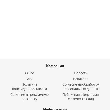
Кронштейн для напольного крепления радиатора(цепь) -
белый
1 000
руб.
/шт
Подробнее
Компания
О нас
Новости
Блог
Вакансии
Политика
Согласие на обработку
конфиденциальности
персональных данных
Согласие на рекламную
Публичная оферта для
рассылку
физических лиц
Информация